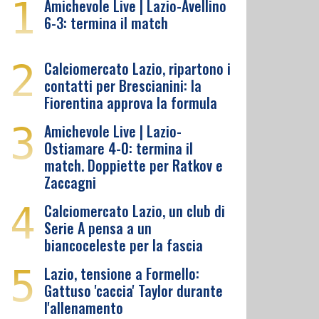
1
Amichevole Live | Lazio-Avellino
6-3: termina il match
2
Calciomercato Lazio, ripartono i
contatti per Brescianini: la
Fiorentina approva la formula
3
Amichevole Live | Lazio-
Ostiamare 4-0: termina il
match. Doppiette per Ratkov e
Zaccagni
4
Calciomercato Lazio, un club di
Serie A pensa a un
biancoceleste per la fascia
5
Lazio, tensione a Formello:
Gattuso 'caccia' Taylor durante
l'allenamento