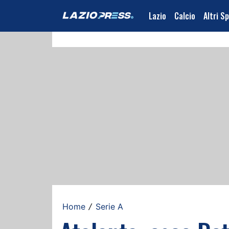
Lazio
Calcio
Altri S
Home
Serie A
/