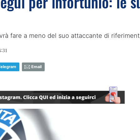
egui per infortunio: le s
vrà fare a meno del suo attaccante di riferimen
:31
Telegram
Email