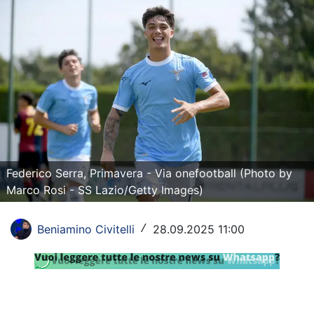
Rassegna Lazio
Social
Calcio
Serie A
Champions League
Europa League
Federico Serra, Primavera - Via onefootball (Photo by
Marco Rosi - SS Lazio/Getty Images)
Altri Sport
Beniamino Civitelli
28.09.2025 11:00
/
Formula 1
Tennis
Vela