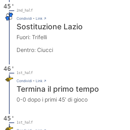
45'
2nd_half
→
Condividi
•
Link
Sostituzione Lazio
Fuori: Trifelli
Dentro: Ciucci
46'
1st_half
→
Condividi
•
Link
Termina il primo tempo
0-0 dopo i primi 45' di gioco
45'
1st_half