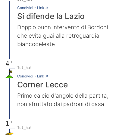
→
Condividi
•
Link
Si difende la Lazio
Doppio buon intervento di Bordoni
che evita guai alla retroguardia
biancoceleste
4'
1st_half
→
Condividi
•
Link
Corner Lecce
Primo calcio d'angolo della partita,
non sfruttato dai padroni di casa
1'
1st_half