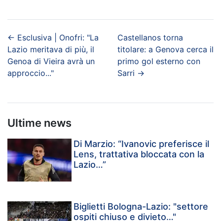
←
Esclusiva | Onofri: "La
Castellanos torna
Lazio meritava di più, il
titolare: a Genova cerca il
Genoa di Vieira avrà un
primo gol esterno con
approccio..."
Sarri
→
Ultime news
Di Marzio: “Ivanovic preferisce il
Lens, trattativa bloccata con la
Lazio…”
Biglietti Bologna-Lazio: "settore
ospiti chiuso e divieto…"