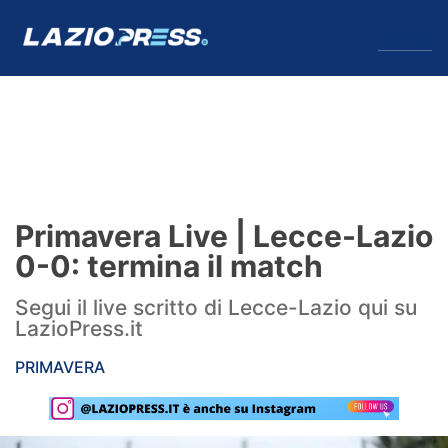
↓
Menu
Lazio
News
Primavera Live | Lecce-Lazio
Formello
0-0: termina il match
Infortuni
Segui il live scritto di Lecce-Lazio qui su
LazioPress.it
Primavera
PRIMAVERA
Calciomercato
Lazio Women