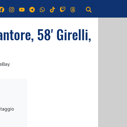
ore, 58' Girelli,
 eBay
ntaggio