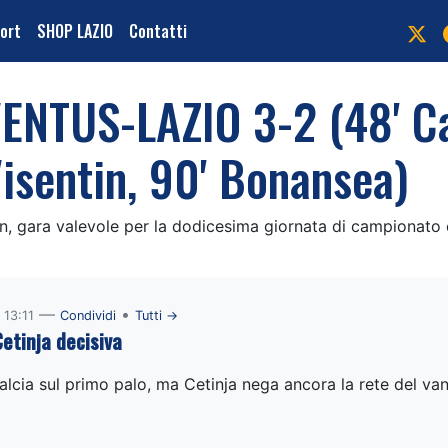
port
SHOP LAZIO
Contatti
NTUS-LAZIO 3-2 (48' Cant
Visentin, 90' Bonansea)
en, gara valevole per la dodicesima giornata di campionato
—
•
 13:11
Condividi
Tutti →
etinja decisiva
lcia sul primo palo, ma Cetinja nega ancora la rete del va