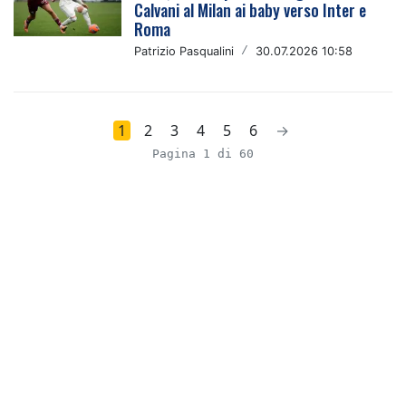
Calvani al Milan ai baby verso Inter e
Roma
Patrizio Pasqualini
/
30.07.2026 10:58
1
2
3
4
5
6
→
Pagina 1 di 60