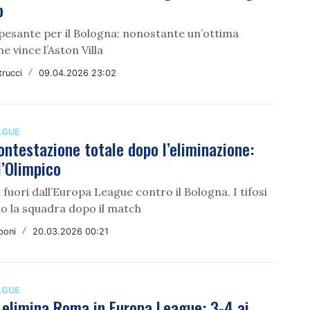
o
 pesante per il Bologna: nonostante un’ottima
e vince l’Aston Villa
rucci
/
09.04.2026 23:02
AGUE
ntestazione totale dopo l’eliminazione:
ll’Olimpico
i fuori dall’Europa League contro il Bologna. I tifosi
o la squadra dopo il match
boni
/
20.03.2026 00:21
AGUE
 elimina Roma in Europa League: 3-4 ai