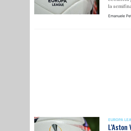
la semifin
Emanuele Pet
EUROPA LE
L’Aston 