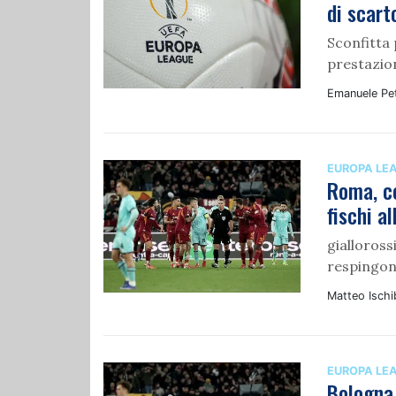
di scart
Sconfitta
prestazion
Emanuele Pet
EUROPA LE
Roma, co
fischi a
gialloross
respingon
Matteo Ischi
EUROPA LE
Bologna