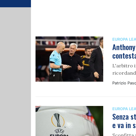
EUROPA LE
Anthony 
contesta
L'arbitro 
ricordando
Patrizio Pasq
EUROPA LE
Senza st
e va in 
Sconfitta