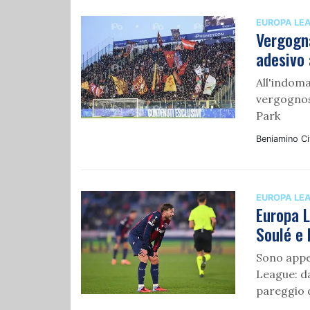
EUROPA LE
Vergogna
adesivo 
All'indoma
vergognoso
Park
Beniamino Civ
EUROPA LE
Europa L
Soulé e 
Sono appe
League: da
pareggio 