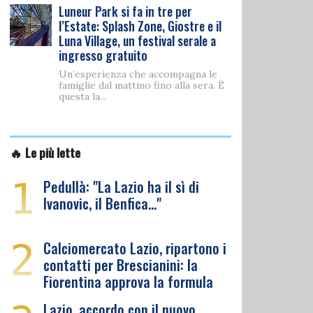
Luneur Park si fa in tre per
l’Estate: Splash Zone, Giostre e il
Luna Village, un festival serale a
ingresso gratuito
Un’esperienza che accompagna le
famiglie dal mattino fino alla sera. È
questa la...
🔥 Le più lette
1
Pedullà: "La Lazio ha il sì di
Ivanovic, il Benfica…"
2
Calciomercato Lazio, ripartono i
contatti per Brescianini: la
Fiorentina approva la formula
Lazio, accordo con il nuovo