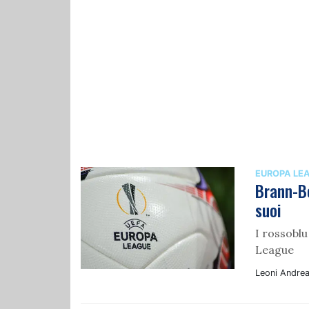
EUROPA LE
Brann-Bo
suoi
I rossoblu
League
Leoni Andre