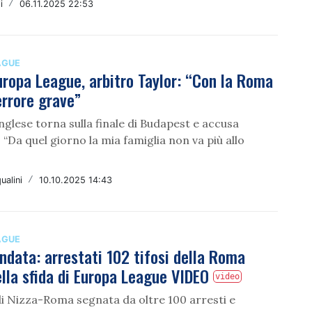
i
/
06.11.2025 22:53
AGUE
uropa League, arbitro Taylor: “Con la Roma
rrore grave”
inglese torna sulla finale di Budapest e accusa
“Da quel giorno la mia famiglia non va più allo
ualini
/
10.10.2025 14:43
AGUE
indata: arrestati 102 tifosi della Roma
lla sfida di Europa League VIDEO
video
 di Nizza-Roma segnata da oltre 100 arresti e