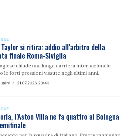
AGUE
Taylor si ritira: addio all'arbitro della
ta finale Roma-Siviglia
inglese chiude una lunga carriera internazionale
 le forti pressioni vissute negli ultimi anni.
ualini
/
21.07.2026 23:46
AGUE
oria, l’Aston Villa ne fa quattro al Bologna
semifinale
 pesante per la squadra di Italiano; Emery raggiunge