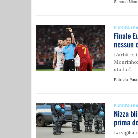
Simona Nicol
EUROPA LE
Finale E
nessun e
L’arbitro 
Mourinho: 
stadio”.
Patrizio Pasq
EUROPA LE
Nizza bl
prima de
La vigilia