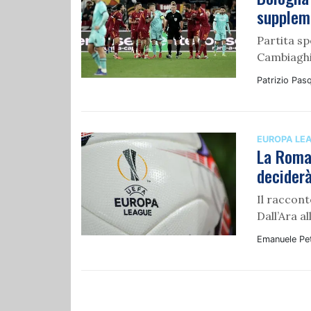
suppleme
Partita sp
Cambiaghi 
Patrizio Pasq
EUROPA LE
La Roma 
deciderà
Il raccont
Dall’Ara al
Emanuele Pet