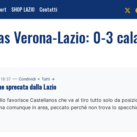
port
SHOP LAZIO
Contatti
las Verona-Lazio: 0-3 cala
—
•
 18:37
Condividi
Tutti →
e sprecata dalla Lazio
lo favorisce Castellanos che va al tiro tutto solo da posizi
 ma comunque in area, peccato perchè non trova lo specchi