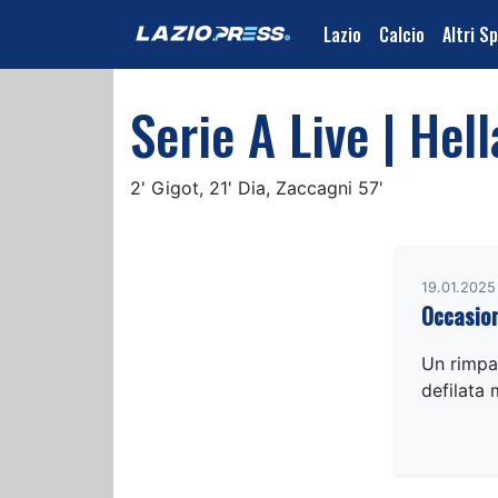
Lazio
Calcio
Altri S
Serie A Live | Hel
2' Gigot, 21' Dia, Zaccagni 57'
19.01.2025
Occasion
Un rimpal
defilata