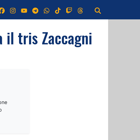
 il tris Zaccagni
one
o