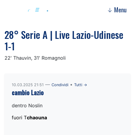
Menu
↓
28° Serie A | Live Lazio-Udinese
1-1
22' Thauvin, 31' Romagnoli
—
•
10.03.2025 21:51
Condividi
Tutti →
cambio Lazio
dentro Noslin
fuori T
chaouna