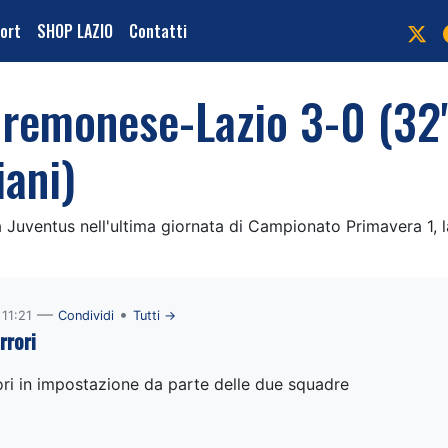
port
SHOP LAZIO
Contatti
Cremonese-Lazio 3-0 (32' 
iani)
 Juventus nell'ultima giornata di Campionato Primavera 1, l
—
•
11:21
Condividi
Tutti →
rrori
ori in impostazione da parte delle due squadre