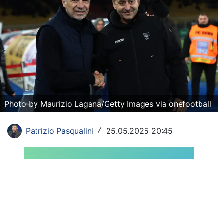
Rassegna Lazio
Social
Calcio
Serie A
Champions League
Photo by Maurizio Lagana/Getty Images via onefootball
Europa League
Patrizio Pasqualini
25.05.2025 20:45
/
Altri Sport
Formula 1
Tennis
Vela