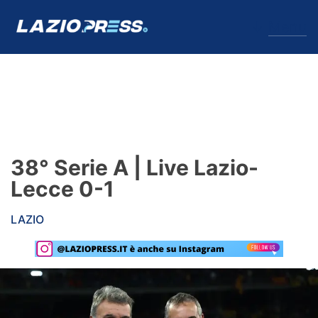
↓
Menu
Lazio
News
38° Serie A | Live Lazio-
Formello
Lecce 0-1
Infortuni
LAZIO
Primavera
Calciomercato
Lazio Women