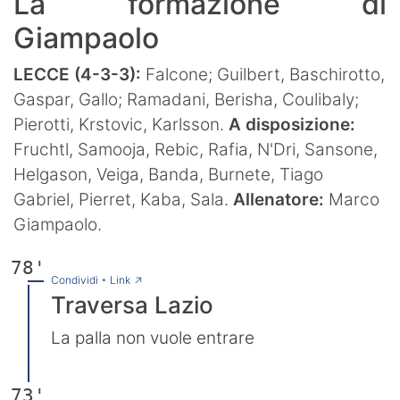
La formazione di
Giampaolo
LECCE (4-3-3):
Falcone; Guilbert, Baschirotto,
Gaspar, Gallo; Ramadani, Berisha, Coulibaly;
Pierotti, Krstovic, Karlsson.
A disposizione:
Fruchtl, Samooja, Rebic, Rafia, N'Dri, Sansone,
Helgason, Veiga, Banda, Burnete, Tiago
Gabriel, Pierret, Kaba, Sala.
Allenatore:
Marco
Giampaolo.
78'
→
Condividi
•
Link
Traversa Lazio
La palla non vuole entrare
73'