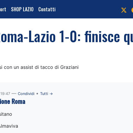
port
SHOP LAZIO
Contatti
oma-Lazio 1-0: finisce qu
si con un assist di tacco di Graziani
—
•
 19:47
Condividi
Tutti →
zione Roma
sitano
Almaviva