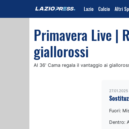
Lazio
Calcio
Altri S
Primavera Live | R
giallorossi
Al 36' Cama regala il vantaggio ai gialloros
27.01.2025
Sostitu
Fuori: Mi
Dentro: 