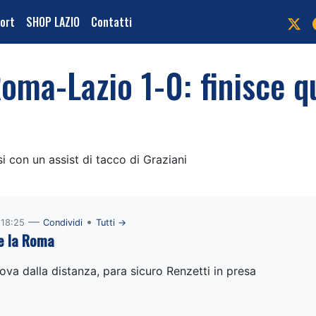
port
SHOP LAZIO
Contatti
oma-Lazio 1-0: finisce qu
si con un assist di tacco di Graziani
—
•
 18:25
Condividi
Tutti →
e la Roma
rova dalla distanza, para sicuro Renzetti in presa