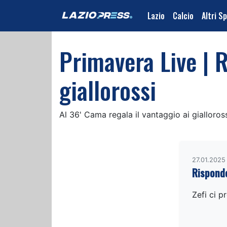
Lazio
Calcio
Altri S
Primavera Live | R
giallorossi
Al 36' Cama regala il vantaggio ai gialloros
27.01.2025
Rispond
Zefi ci p