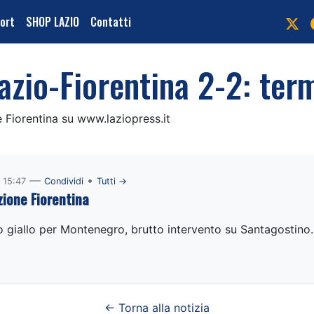
port
SHOP LAZIO
Contatti
azio-Fiorentina 2-2: ter
 e Fiorentina su www.laziopress.it
—
•
 15:47
Condividi
Tutti →
ione Fiorentina
o giallo per Montenegro, brutto intervento su Santagostino
← Torna alla notizia