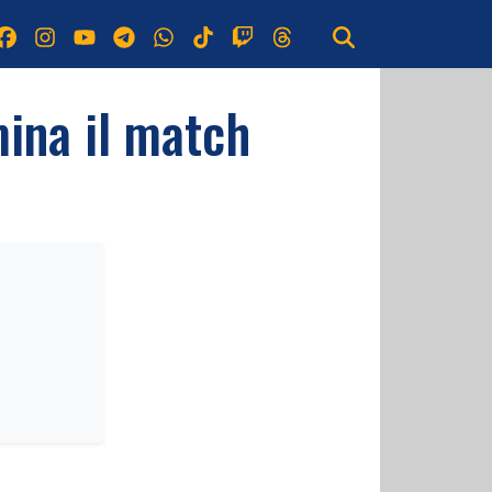
mina il match
.