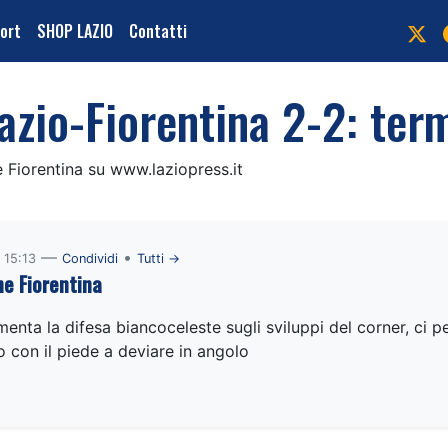
port
SHOP LAZIO
Contatti
azio-Fiorentina 2-2: ter
 e Fiorentina su www.laziopress.it
—
•
 15:13
Condividi
Tutti →
e Fiorentina
enta la difesa biancoceleste sugli sviluppi del corner, ci p
 con il piede a deviare in angolo