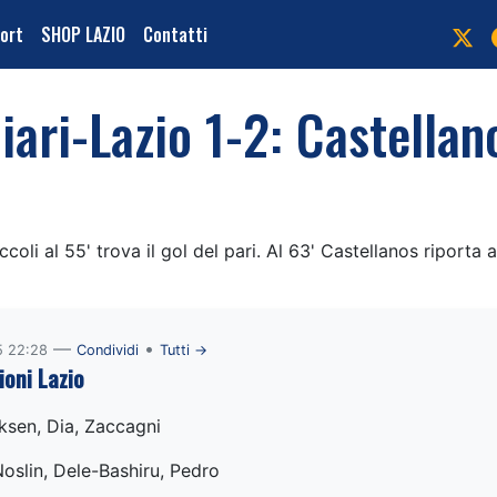
port
SHOP LAZIO
Contatti
iari-Lazio 1-2: Castellan
coli al 55' trova il gol del pari. Al 63' Castellanos riporta a
—
•
5 22:28
Condividi
Tutti →
ioni Lazio
aksen, Dia, Zaccagni
oslin, Dele-Bashiru, Pedro