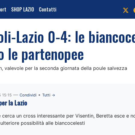
port
SHOP LAZIO
Contatti
i-Lazio 0-4: le biancoce
o le partenopee
en, valevole per la seconda giornata della poule salvezza
—
•
 15:15
Condividi
Tutti →
er la Lazio
cerca un cross interessante per Visentin, Beretta esce e n
lteriore possibilità alle biancocelesti