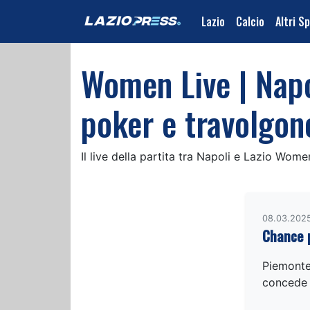
Lazio
Calcio
Altri S
Women Live | Napol
poker e travolgon
Il live della partita tra Napoli e Lazio Wom
08.03.2025
Chance p
Piemonte 
concede u