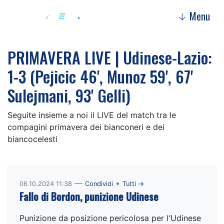
Menu
↓
PRIMAVERA LIVE | Udinese-Lazio:
1-3 (Pejicic 46', Munoz 59', 67'
Sulejmani, 93' Gelli)
Seguite insieme a noi il LIVE del match tra le
compagini primavera dei bianconeri e dei
biancocelesti
—
•
06.10.2024 11:38
Condividi
Tutti →
Fallo di Bordon, punizione Udinese
Punizione da posizione pericolosa per l'Udinese