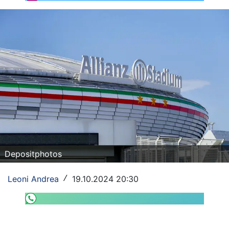
Rassegna Lazio
Social
Calcio
Serie A
Champions League
Europa League
Altri Sport
Depositphotos
Formula 1
Leoni Andrea
19.10.2024 20:30
/
Tennis
Vela