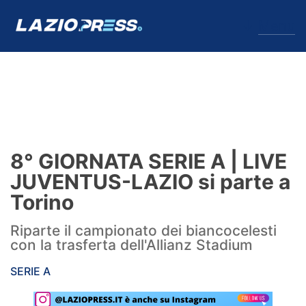
↓
Menu
Lazio
News
8° GIORNATA SERIE A | LIVE
Formello
JUVENTUS-LAZIO si parte a
Torino
Infortuni
Riparte il campionato dei biancocelesti
Primavera
con la trasferta dell'Allianz Stadium
Calciomercato
SERIE A
Lazio Women