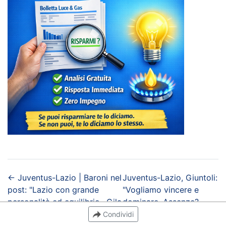
←
Juventus-Lazio | Baroni nel
Juventus-Lazio, Giuntoli:
post: "Lazio con grande
"Vogliamo vincere e
personalità ed equilibrio…Gila
dominare. Assenze?
molto sfortunato”
Siamo pronti a..."
→
Condividi