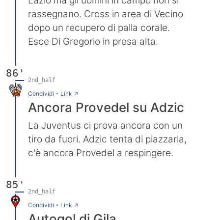
Lazio ma gli uomini in campo non si
rassegnano. Cross in area di Vecino
dopo un recupero di palla corale.
Esce Di Gregorio in presa alta.
86'
2nd_half
→
Condividi
•
Link
Ancora Provedel su Adzic
La Juventus ci prova ancora con un
tiro da fuori. Adzic tenta di piazzarla,
c'è ancora Provedel a respingere.
85'
2nd_half
→
Condividi
•
Link
Autogol di Gila