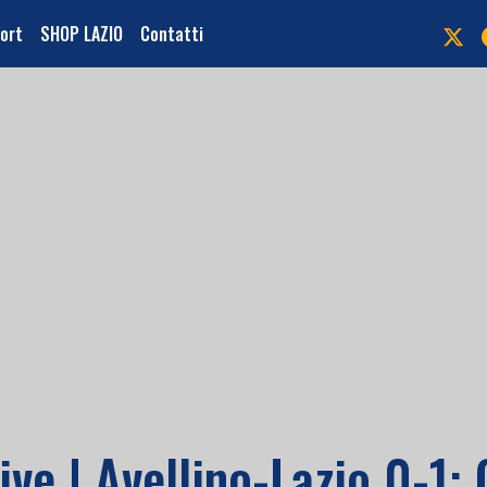
port
SHOP LAZIO
Contatti
ive | Avellino-Lazio 0-1: