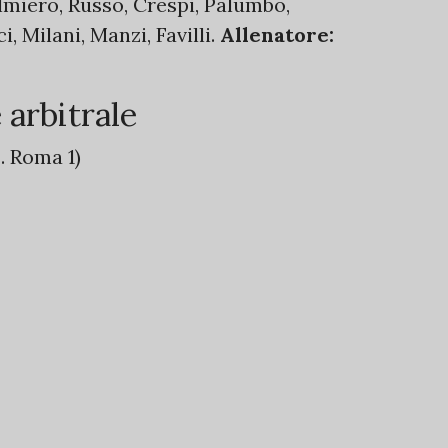
almiero, Russo, Crespi, Palumbo,
i, Milani, Manzi, Favilli.
Allenatore:
 arbitrale
z. Roma 1)