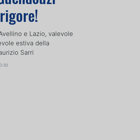
rigore!
a Avellino e Lazio, valevole
vole estiva della
urizio Sarri
0:30