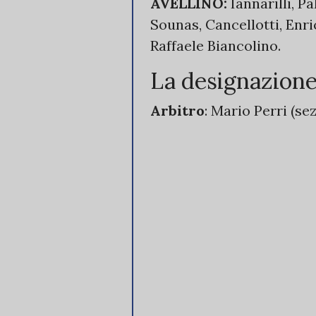
AVELLINO:
Iannarilli, P
Sounas, Cancellotti, Enric
Raffaele Biancolino.
La designazione
Arbitro
: Mario Perri (se