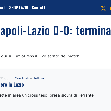
port
SHOP LAZIO
Contatti
Napoli-Lazio 0-0: termin
 qui su LazioPress il Live scritto del match
—
•
 11:05
Condividi
Tutti →
dere la Lazio
ette in area un cross teso, presa sicura di Ferrante