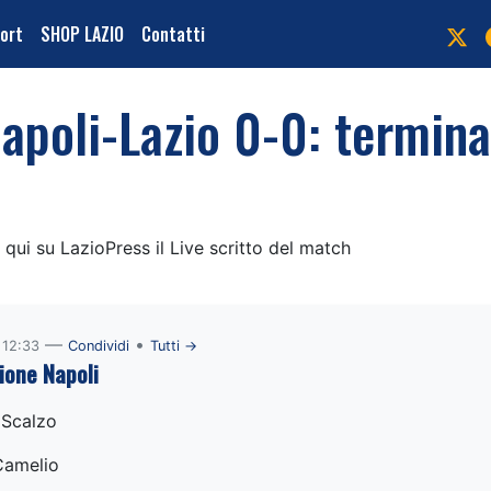
port
SHOP LAZIO
Contatti
Napoli-Lazio 0-0: termin
 qui su LazioPress il Live scritto del match
—
•
 12:33
Condividi
Tutti →
ione Napoli
 Scalzo
Camelio