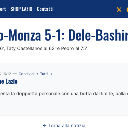
port
SHOP LAZIO
Contatti
io-Monza 5-1: Dele-Bashi
6', Taty Castellanos al 62' e Pedro al 75'
—
•
 16:12
Condividi
Tutti →
e Lazio
enta la doppietta personale con una botta dal limite, palla 
← Torna alla notizia