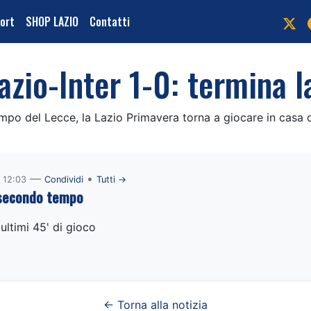
port
SHOP LAZIO
Contatti
azio-Inter 1-0: termina l
ampo del Lecce, la Lazio Primavera torna a giocare in casa o
—
•
 12:03
Condividi
Tutti →
l secondo tempo
 ultimi 45' di gioco
← Torna alla notizia