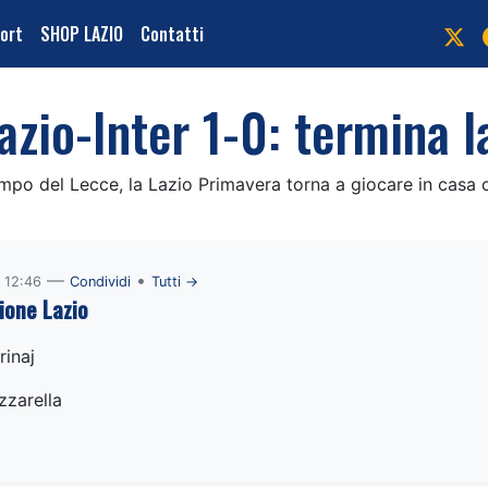
port
SHOP LAZIO
Contatti
azio-Inter 1-0: termina l
ampo del Lecce, la Lazio Primavera torna a giocare in casa o
—
•
 12:46
Condividi
Tutti →
ione Lazio
rinaj
zzarella