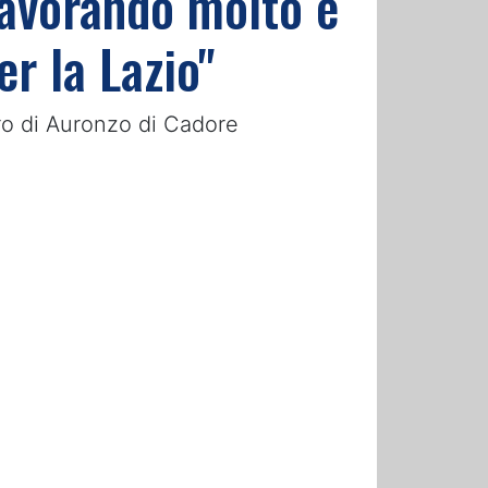
avorando molto e
er la Lazio"
iro di Auronzo di Cadore