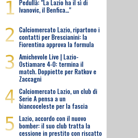
1
Pedullà: "La Lazio ha il sì di
Ivanovic, il Benfica…"
2
Calciomercato Lazio, ripartono i
contatti per Brescianini: la
Fiorentina approva la formula
3
Amichevole Live | Lazio-
Ostiamare 4-0: termina il
match. Doppiette per Ratkov e
Zaccagni
4
Calciomercato Lazio, un club di
Serie A pensa a un
biancoceleste per la fascia
5
Lazio, accordo con il nuovo
bomber: il suo club tratta la
cessione in prestito con riscatto