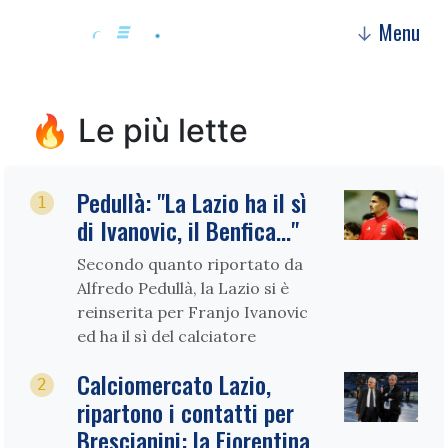
Menu
↓
🔥 Le più lette
Pedullà: "La Lazio ha il sì
1
di Ivanovic, il Benfica…"
Secondo quanto riportato da
Alfredo Pedullà, la Lazio si è
reinserita per Franjo Ivanovic
ed ha il sì del calciatore
Calciomercato Lazio,
2
ripartono i contatti per
Brescianini: la Fiorentina