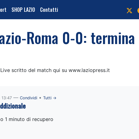
port
SHOP LAZIO
Contatti
Lazio-Roma 0-0: termina
Live scritto del match qui su www.laziopress.it
—
•
 13:47
Condividi
Tutti →
ddizionale
o 1 minuto di recupero