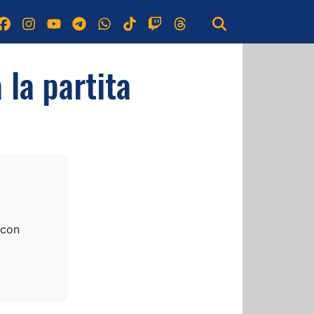
 la partita
 con