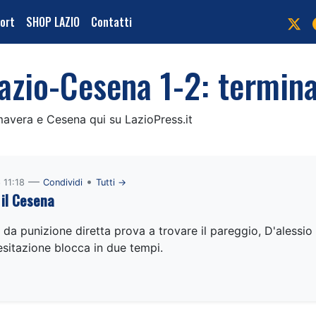
port
SHOP LAZIO
Contatti
azio-Cesena 1-2: termina
imavera e Cesena qui su LazioPress.it
—
•
 11:18
Condividi
Tutti →
 il Cesena
 da punizione diretta prova a trovare il pareggio, D'alessio
sitazione blocca in due tempi.