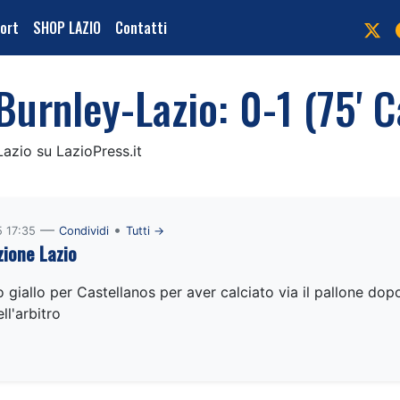
port
SHOP LAZIO
Contatti
urnley-Lazio: 0-1 (75' C
 Lazio su LazioPress.it
—
•
 17:35
Condividi
Tutti →
ione Lazio
o giallo per Castellanos per aver calciato via il pallone dopo
ll'arbitro