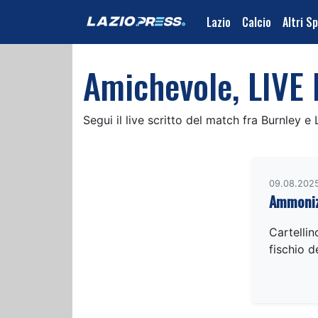
Lazio
Calcio
Altri S
Amichevole, LIVE B
Segui il live scritto del match fra Burnley e
09.08.2025
Ammoniz
Cartellin
fischio de