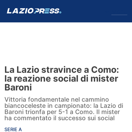
↓
Menu
Lazio
News
La Lazio stravince a Como:
Formello
la reazione social di mister
Baroni
Infortuni
Vittoria fondamentale nel cammino
Primavera
biancoceleste in campionato: la Lazio di
Baroni trionfa per 5-1 a Como. Il mister
Calciomercato
ha commentato il successo sui social
Lazio Women
SERIE A