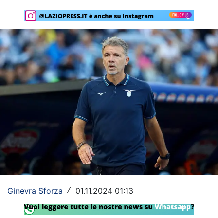
Rassegna Lazio
Social
Calcio
Serie A
Champions League
Europa League
Altri Sport
Formula 1
Tennis
Ginevra Sforza
01.11.2024 01:13
/
Vela