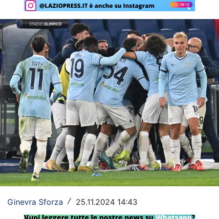
Rassegna Lazio
Social
Calcio
Serie A
Champions League
Europa League
Altri Sport
Formula 1
Tennis
Ginevra Sforza
25.11.2024 14:43
/
Vela