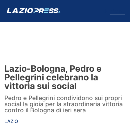
↓
Menu
Lazio
News
Lazio-Bologna, Pedro e
Formello
Pellegrini celebrano la
vittoria sui social
Infortuni
Pedro e Pellegrini condividono sui propri
Primavera
social la gioia per la straordinaria vittoria
contro il Bologna di ieri sera
Calciomercato
LAZIO
Lazio Women