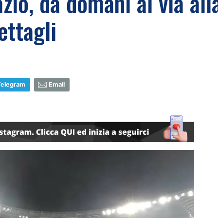
io, da domani al via alla
dettagli
Telegram
Email