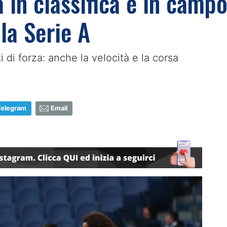
a in classifica e in campo
lla Serie A
 di forza: anche la velocità e la corsa
Telegram
Email