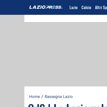
Lazio
Calcio
Altri S
Home
Rassegna Lazio
/