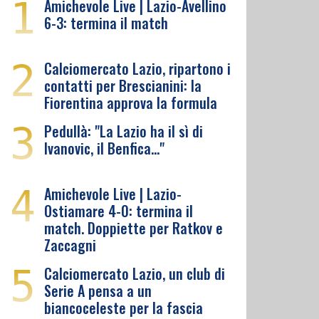
1
Amichevole Live | Lazio-Avellino
6-3: termina il match
2
Calciomercato Lazio, ripartono i
contatti per Brescianini: la
Fiorentina approva la formula
3
Pedullà: "La Lazio ha il sì di
Ivanovic, il Benfica…"
4
Amichevole Live | Lazio-
Ostiamare 4-0: termina il
match. Doppiette per Ratkov e
Zaccagni
5
Calciomercato Lazio, un club di
Serie A pensa a un
biancoceleste per la fascia