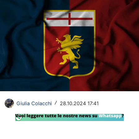
Rassegna Lazio
Social
Calcio
Serie A
Champions League
Europa League
Altri Sport
Giulia Colacchi
28.10.2024 17:41
Formula 1
/
Tennis
Vela