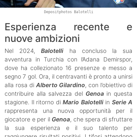
Depositphotos Balotelli
Esperienza recente e
nuove ambizioni
Nel 2024,
Balotelli
ha concluso la sua
avventura in Turchia con l’Adana Demirspor,
dove ha collezionato 16 presenze e messo a
segno 7 gol. Ora, il centravanti è pronto a unirsi
alla rosa di
Alberto Gilardino
, con l’obiettivo di
contribuire alla salvezza del
Genoa
in questa
stagione. Il ritorno di
Mario Balotelli
in
Serie A
rappresenta una nuova opportunità per il
giocatore e per il
Genoa
, che spera di sfruttare
la sua esperienza e il suo talento per
raggiungere risultati positivi. I tifosi attendono