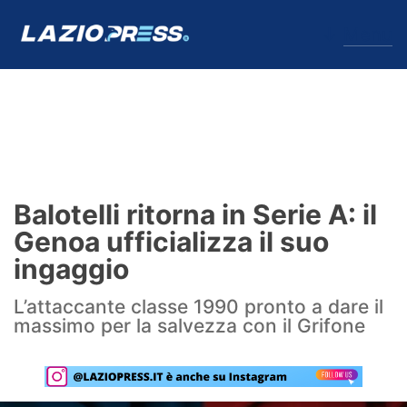
↓
Menu
Lazio
News
Balotelli ritorna in Serie A: il
Formello
Genoa ufficializza il suo
ingaggio
Infortuni
L’attaccante classe 1990 pronto a dare il
Primavera
massimo per la salvezza con il Grifone
Calciomercato
Lazio Women