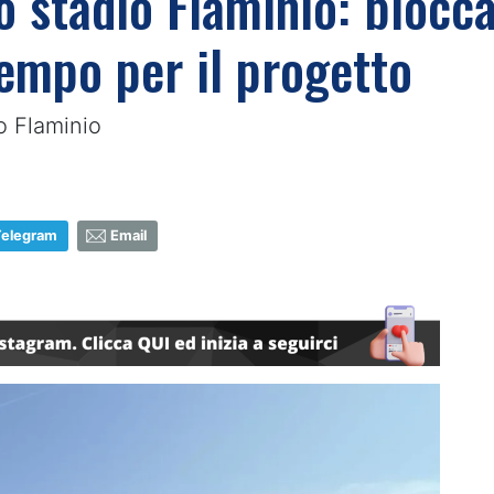
lo stadio Flaminio: bloc
empo per il progetto
io Flaminio
Telegram
Email