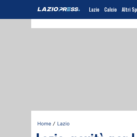
Lazio
Calcio
Altri S
Home
Lazio
/