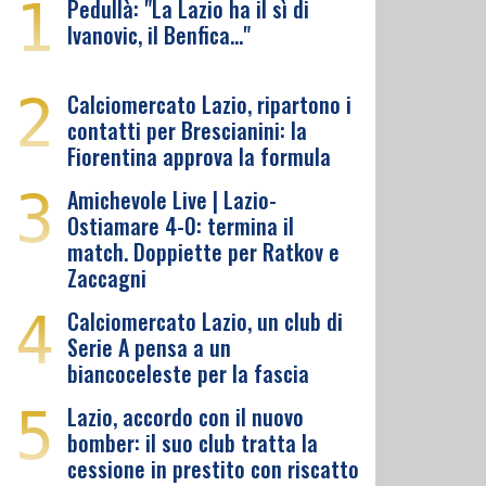
1
Pedullà: "La Lazio ha il sì di
Ivanovic, il Benfica…"
2
Calciomercato Lazio, ripartono i
contatti per Brescianini: la
Fiorentina approva la formula
3
Amichevole Live | Lazio-
Ostiamare 4-0: termina il
match. Doppiette per Ratkov e
Zaccagni
4
Calciomercato Lazio, un club di
Serie A pensa a un
biancoceleste per la fascia
5
Lazio, accordo con il nuovo
bomber: il suo club tratta la
cessione in prestito con riscatto