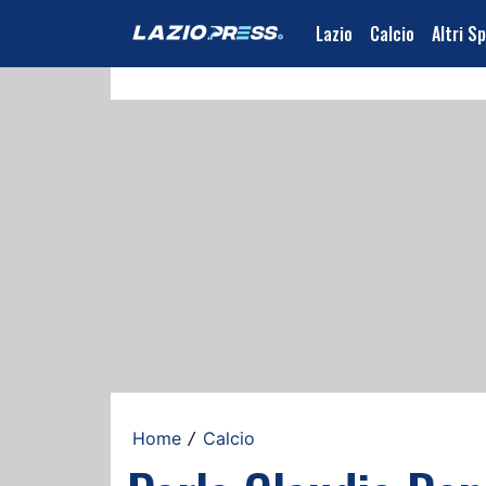
Lazio
Calcio
Altri S
Home
Calcio
/