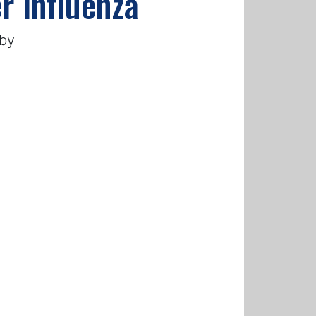
er influenza
rby