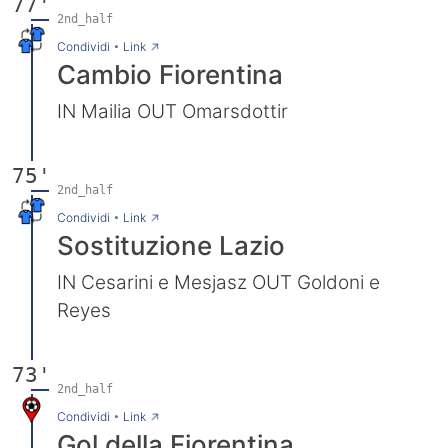
77'
2nd_half
→
Condividi
•
Link
Cambio Fiorentina
IN Mailia OUT Omarsdottir
75'
2nd_half
→
Condividi
•
Link
Sostituzione Lazio
IN Cesarini e Mesjasz OUT Goldoni e
Reyes
73'
2nd_half
→
Condividi
•
Link
Gol della Fiorentina