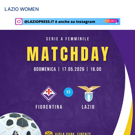
Rassegna Lazio
LAZIO WOMEN
Social
Calcio
Serie A
Champions League
Europa League
Altri Sport
Formula 1
Tennis
Vela