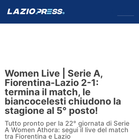
↓
Menu
Lazio
News
Women Live | Serie A,
Formello
Fiorentina-Lazio 2-1:
termina il match, le
Infortuni
biancocelesti chiudono la
Primavera
stagione al 5° posto!
Calciomercato
Tutto pronto per la 22° giornata di Serie
A Women Athora: segui il live del match
Lazio Women
tra Fiorentina e Lazio