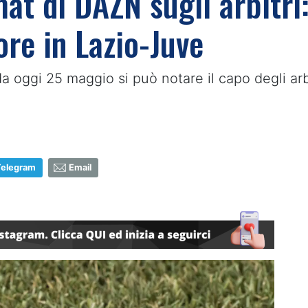
rmat di DAZN sugli arbitri
ore in Lazio-Juve
a oggi 25 maggio si può notare il capo degli arb
Telegram
Email