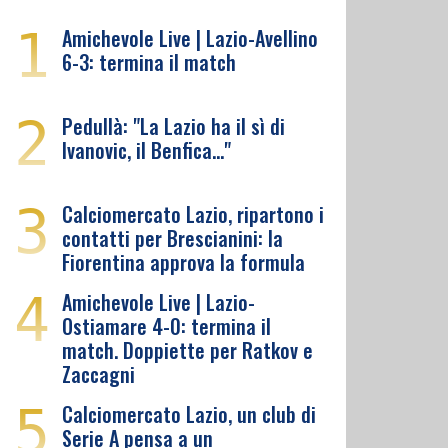
1
Amichevole Live | Lazio-Avellino
6-3: termina il match
2
Pedullà: "La Lazio ha il sì di
Ivanovic, il Benfica…"
3
Calciomercato Lazio, ripartono i
contatti per Brescianini: la
Fiorentina approva la formula
4
Amichevole Live | Lazio-
Ostiamare 4-0: termina il
match. Doppiette per Ratkov e
Zaccagni
5
Calciomercato Lazio, un club di
Serie A pensa a un