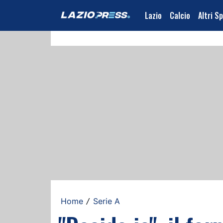
Lazio
Calcio
Altri S
Home
Serie A
/