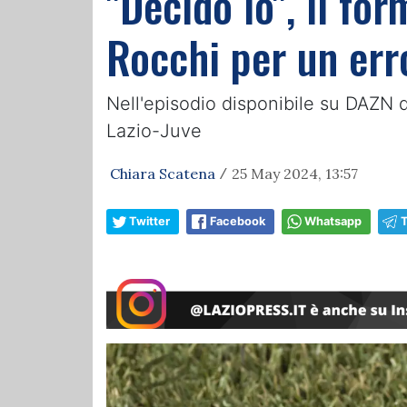
"Decido io", il fo
Rocchi per un err
Nell'episodio disponibile su DAZN d
Lazio-Juve
Chiara Scatena
25 May 2024, 13:57
/
Twitter
Facebook
Whatsapp