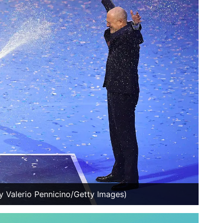
by Valerio Pennicino/Getty Images)