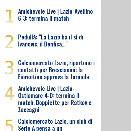
1
Amichevole Live | Lazio-Avellino
6-3: termina il match
2
Pedullà: "La Lazio ha il sì di
Ivanovic, il Benfica…"
3
Calciomercato Lazio, ripartono i
contatti per Brescianini: la
Fiorentina approva la formula
4
Amichevole Live | Lazio-
Ostiamare 4-0: termina il
match. Doppiette per Ratkov e
Zaccagni
5
Calciomercato Lazio, un club di
Serie A pensa a un