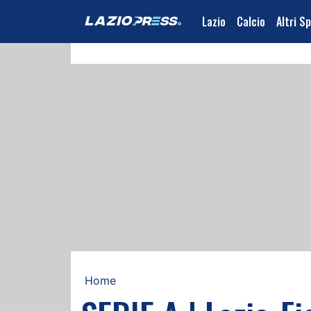
Lazio
Calcio
Altri S
Home