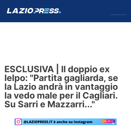
↓
Menu
Lazio
News
ESCLUSIVA | Il doppio ex
Formello
Ielpo: "Partita gagliarda, se
la Lazio andrà in vantaggio
Infortuni
la vedo male per il Cagliari.
Primavera
Su Sarri e Mazzarri..."
Calciomercato
Lazio Women