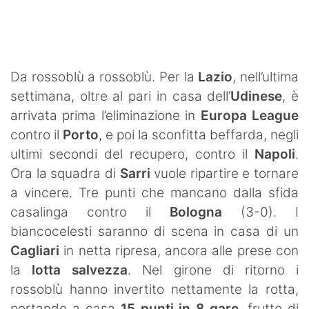
SHOP LAZIO
Contatti
Da rossoblù a rossoblù. Per la
Lazio
, nell’ultima
settimana, oltre al pari in casa dell’
Udinese
, è
arrivata prima l’eliminazione in
Europa League
contro il
Porto
, e poi la sconfitta beffarda, negli
ultimi secondi del recupero, contro il
Napoli
.
Ora la squadra di
Sarri
vuole ripartire e tornare
a vincere. Tre punti che mancano dalla sfida
casalinga contro il
Bologna
(3-0). I
biancocelesti saranno di scena in casa di un
Cagliari
in netta ripresa, ancora alle prese con
la
lotta salvezza
. Nel girone di ritorno i
rossoblù hanno invertito nettamente la rotta,
portando a casa
15 punti in 8 gare
, frutto di