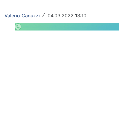
Rassegna Lazio
Valerio Canuzzi
04.03.2022 13:10
/
Social
Calcio
Serie A
Champions League
Europa League
Altri Sport
Formula 1
Tennis
Vela