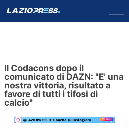
↓
Menu
Lazio
News
Il Codacons dopo il
Formello
comunicato di DAZN: "E' una
nostra vittoria, risultato a
Infortuni
favore di tutti i tifosi di
Primavera
calcio"
Calciomercato
Lazio Women