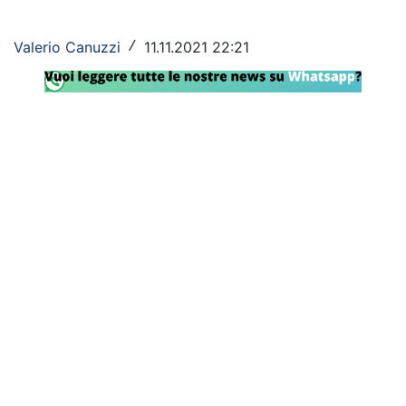
Rassegna Lazio
Valerio Canuzzi
11.11.2021 22:21
/
Social
Calcio
Serie A
Champions League
Europa League
Altri Sport
Formula 1
Tennis
Vela