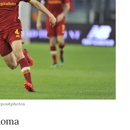
positphotos
 Roma