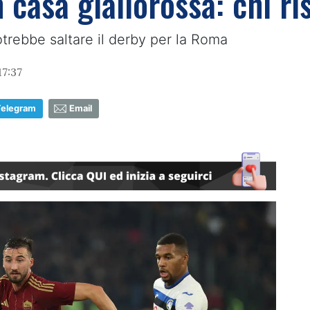
n casa giallorossa: chi ri
otrebbe saltare il derby per la Roma
7:37
Telegram
Email