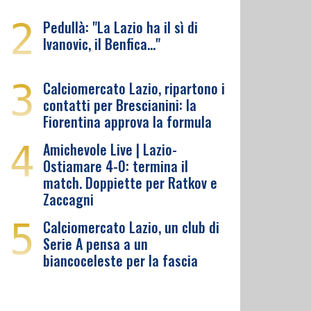
2
Pedullà: "La Lazio ha il sì di
Ivanovic, il Benfica…"
3
Calciomercato Lazio, ripartono i
contatti per Brescianini: la
Fiorentina approva la formula
4
Amichevole Live | Lazio-
Ostiamare 4-0: termina il
match. Doppiette per Ratkov e
Zaccagni
5
Calciomercato Lazio, un club di
Serie A pensa a un
biancoceleste per la fascia