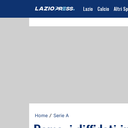
Lazio
Calcio
Altri S
Home
Serie A
/