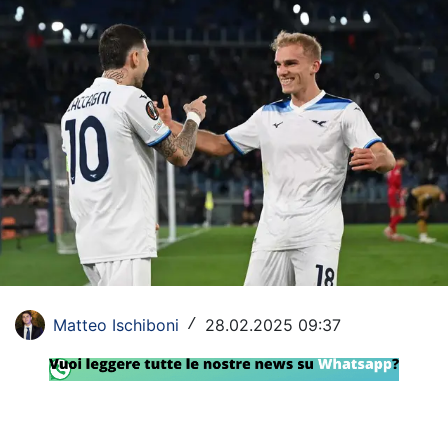
Rassegna Lazio
Social
Calcio
Serie A
Champions League
Europa League
Altri Sport
Matteo Ischiboni
28.02.2025 09:37
/
Formula 1
Tennis
Vela