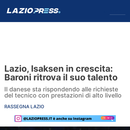
↓
Menu
Lazio
News
Lazio, Isaksen in crescita:
Formello
Baroni ritrova il suo talento
Infortuni
Il danese sta rispondendo alle richieste
del tecnico con prestazioni di alto livello
Primavera
RASSEGNA LAZIO
Calciomercato
Lazio Women