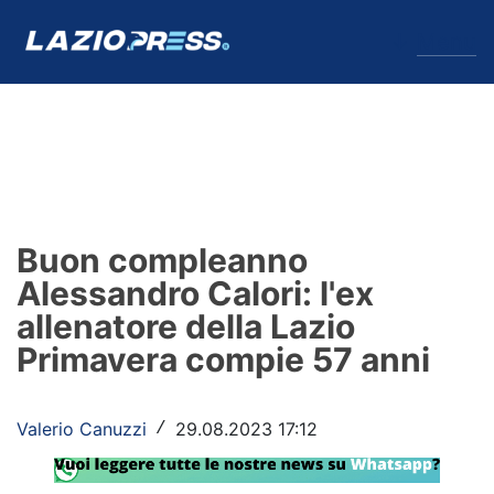
↓
Menu
Lazio
News
Buon compleanno
Formello
Alessandro Calori: l'ex
allenatore della Lazio
Infortuni
Primavera compie 57 anni
Primavera
Calciomercato
Valerio Canuzzi
29.08.2023 17:12
/
Lazio Women