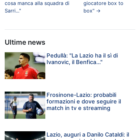
cosa manca alla squadra di
giocatore box to
Sarri..."
box"
→
Ultime news
Pedullà: "La Lazio ha il sì di
Ivanovic, il Benfica…"
Frosinone-Lazio: probabili
formazioni e dove seguire il
match in tv e streaming
Lazio, auguri a Danilo Cataldi: il