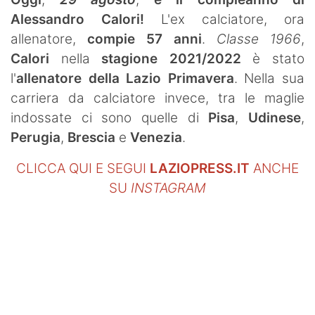
SHOP LAZIO
Alessandro Calori!
L'ex calciatore, ora
allenatore,
compie 57 anni
.
Classe 1966
,
Contatti
Calori
nella
stagione 2021/2022
è stato
l'
allenatore della Lazio Primavera
. Nella sua
carriera da calciatore invece, tra le maglie
indossate ci sono quelle di
Pisa
,
Udinese
,
Perugia
,
Brescia
e
Venezia
.
CLICCA QUI E SEGUI
LAZIOPRESS.IT
ANCHE
SU
INSTAGRAM