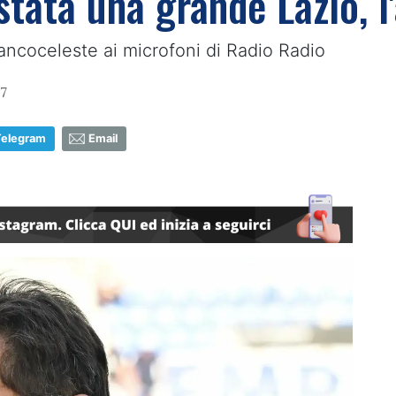
 stata una grande Lazio, l'
iancoceleste ai microfoni di Radio Radio
17
Telegram
Email