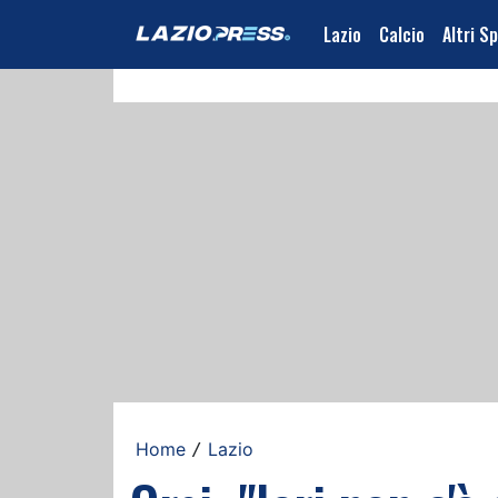
Lazio
Calcio
Altri S
Home
Lazio
/