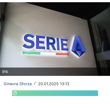
Rassegna Lazio
Social
Calcio
Serie A
Champions League
Europa League
Altri Sport
IPA
Formula 1
Ginevra Sforza
20.01.2025 13:13
/
Tennis
Vela