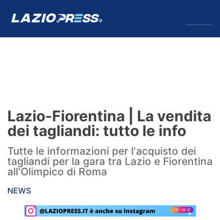
↓
Menu
Lazio
News
Lazio-Fiorentina | La vendita
Formello
dei tagliandi: tutto le info
Infortuni
Tutte le informazioni per l'acquisto dei
tagliandi per la gara tra Lazio e Fiorentina
Primavera
all'Olimpico di Roma
Calciomercato
NEWS
Lazio Women