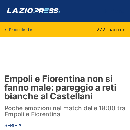
↓
Menu
2/2 pagine
←
Precedente
Lazio
News
Formello
Empoli e Fiorentina non si
fanno male: pareggio a reti
Infortuni
bianche al Castellani
Primavera
Poche emozioni nel match delle 18:00 tra
Calciomercato
Empoli e Fiorentina
Lazio Women
SERIE A