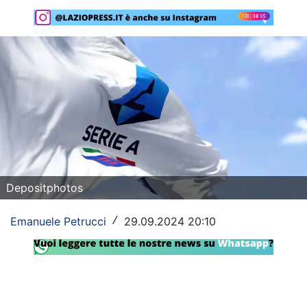
Rassegna Lazio
Social
Calcio
Serie A
Champions League
Europa League
Depositphotos
Altri Sport
Emanuele Petrucci
29.09.2024 20:10
/
Formula 1
Tennis
Vela