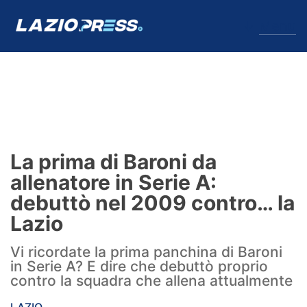
↓
Menu
Lazio
News
La prima di Baroni da
Formello
allenatore in Serie A:
debuttò nel 2009 contro… la
Infortuni
Lazio
Primavera
Vi ricordate la prima panchina di Baroni
in Serie A? E dire che debuttò proprio
Calciomercato
contro la squadra che allena attualmente
Lazio Women