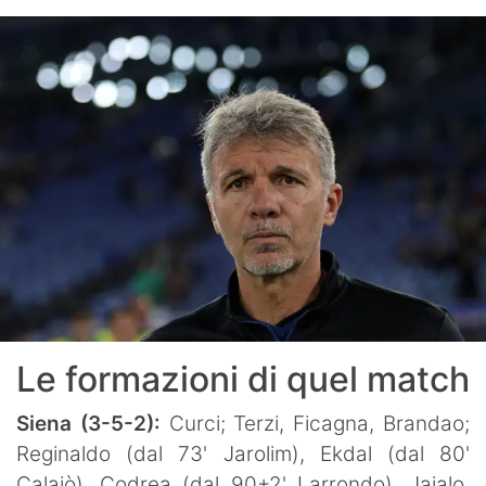
Le formazioni di quel match
Siena (3-5-2):
Curci; Terzi, Ficagna, Brandao;
Reginaldo (dal 73' Jarolim), Ekdal (dal 80'
Calaiò), Codrea (dal 90+2' Larrondo), Jajalo,