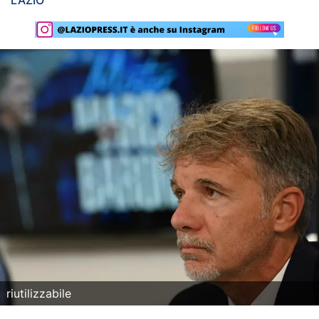
LAZIO
Rassegna Lazio
Social
Calcio
Serie A
Champions League
Europa League
Altri Sport
Formula 1
Tennis
riutilizzabile
Vela