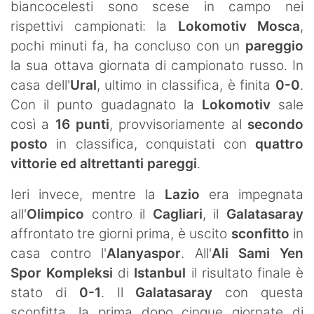
biancocelesti sono scese in campo nei
rispettivi campionati: la
Lokomotiv Mosca
,
pochi minuti fa, ha concluso con un
pareggio
la sua ottava giornata di campionato russo. In
casa dell'
Ural
, ultimo in classifica, è finita
0-0
.
Con il punto guadagnato la
Lokomotiv
sale
così a
16 punti
, provvisoriamente al
secondo
posto
in classifica, conquistati con
quattro
vittorie ed altrettanti pareggi
.
Ieri invece, mentre la
Lazio
era impegnata
all'
Olimpico
contro il
Cagliari
, il
Galatasaray
affrontato tre giorni prima, è uscito
sconfitto
in
casa contro l'
Alanyaspor
. All'
Ali Sami Yen
Spor Kompleksi
di
Istanbul
il risultato finale è
stato di
0-1
. Il
Galatasaray
con questa
sconfitta, la prima dopo cinque giornate di