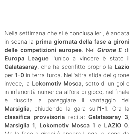
SHOP LAZIO
Contatti
Nella settimana che si è conclusa ieri, è andata
in scena la
prima giornata della fase a gironi
delle competizioni europee
. Nel
Girone E
di
Europa League
l'unico a vincere è stato il
Galatasaray
, che ha sconfitto proprio la
Lazio
per
1-0
in terra turca. Nell'altra sfida del girone
invece, la
Lokomotiv Mosca
, sotto di un gol e
in inferiorità numerica all'ora di gioco, nel finale
è riuscita a pareggiare il vantaggio del
Marsiglia
, chiudendo la gara sull'
1-1
. Ora la
classifica provvisoria
recita:
Galatasaray 3
,
Marsiglia 1
,
Lokomotiv Mosca 1
e
LAZIO 0
.
Ma la fase a gironi è ancora lunga, ci sono da