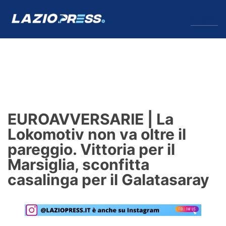
↓
Menu
Lazio
News
EUROAVVERSARIE | La
Formello
Lokomotiv non va oltre il
pareggio. Vittoria per il
Infortuni
Marsiglia, sconfitta
Primavera
casalinga per il Galatasaray
Calciomercato
Lazio Women