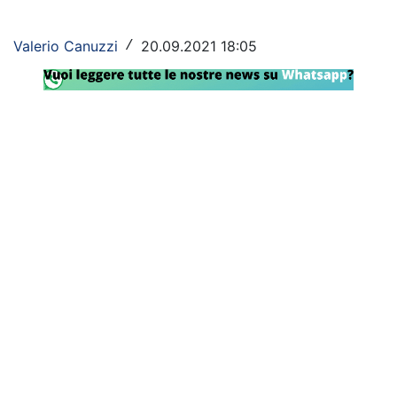
Rassegna Lazio
Valerio Canuzzi
20.09.2021 18:05
/
Social
Calcio
Serie A
Champions League
Europa League
Altri Sport
Formula 1
Tennis
Vela