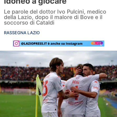
idoneo a giocare”
Rassegna Lazio
Le parole del dottor Ivo Pulcini, medico
della Lazio, dopo il malore di Bove e il
Social
soccorso di Cataldi
Calcio
RASSEGNA LAZIO
Serie A
Champions League
Europa League
Altri Sport
Formula 1
Tennis
Vela