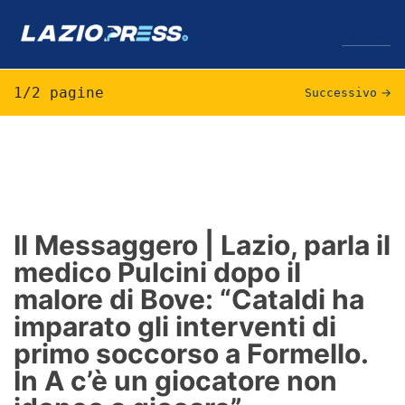
↓
Menu
1/2 pagine
Successivo
→
Lazio
News
Formello
Il Messaggero | Lazio, parla il
medico Pulcini dopo il
Infortuni
malore di Bove: “Cataldi ha
Primavera
imparato gli interventi di
primo soccorso a Formello.
Calciomercato
In A c’è un giocatore non
Lazio Women